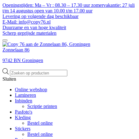
Openingstijden: Ma – Vr : 08.30 – 17.30 uur zomervakantie: 27 juli
t/m 14 augustus open van 10.00 t/m 17.00 uur
Levering op volgende dag beschikbaar
E-Mail: info@copy76.nl
Duurzame en van hoge kwaliteit
Scherp geprijsde materialen
Zonnelaan 86
9742 BN Groningen
Producten
zoeken
Sluiten
Online webshop
Lamineren
Inbinden
Scriptie printen
Pasfoto's
Kleding
Bestel online
Stickers
Bestel online