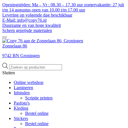
Openingstijden: Ma – Vr : 08.30 – 17.30 uur zomervakantie: 27 juli
t/m 14 augustus open van 10.00 t/m 17.00 uur
Levering op volgende dag beschikbaar
E-Mail: info@copy76.nl
Duurzame en van hoge kwaliteit
Scherp geprijsde materialen
Zonnelaan 86
9742 BN Groningen
Producten
zoeken
Sluiten
Online webshop
Lamineren
Inbinden
Scriptie printen
Pasfoto's
Kleding
Bestel online
Stickers
Bestel online